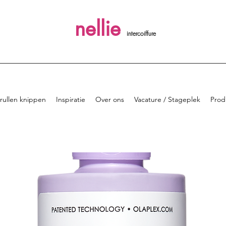
nellie
intercoiffure
rullen knippen
Inspiratie
Over ons
Vacature / Stageplek
Prod