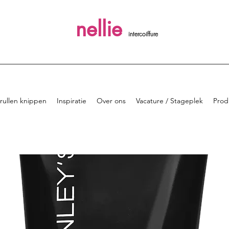
nellie
intercoiffure
rullen knippen
Inspiratie
Over ons
Vacature / Stageplek
Prod