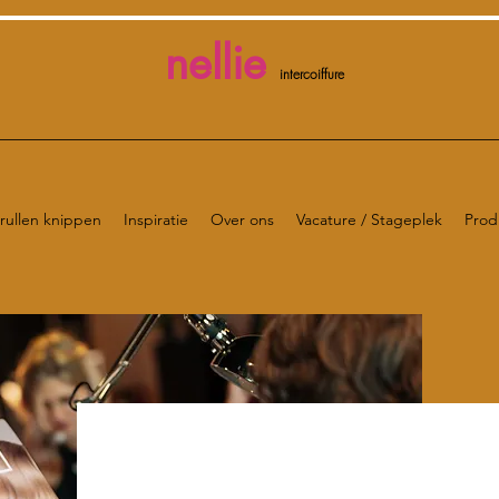
nellie
intercoiffure
rullen knippen
Inspiratie
Over ons
Vacature / Stageplek
Prod