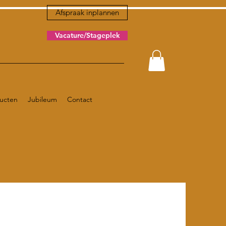
Afspraak inplannen
Vacature/Stageplek
ucten
Jubileum
Contact