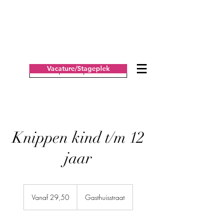
Vacature/Stageplek
Afspraak inplannen
Knippen kind t/m 12
jaar
Vanaf
29,50
Vanaf 29,50
Gasthuisstraat